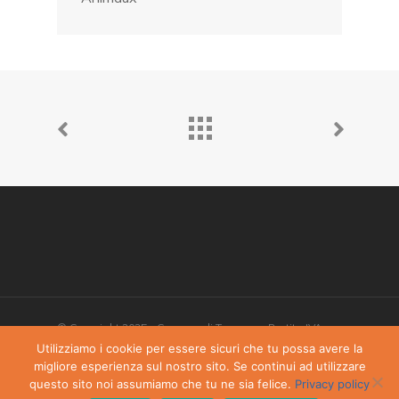
© Copyright 2025 - Comune di Torgnon - Partita IVA:
00405970070
Utilizziamo i cookie per essere sicuri che tu possa avere la
migliore esperienza sul nostro sito. Se continui ad utilizzare
Privacy Policy
-
Dichiarazione di accessibilità
questo sito noi assumiamo che tu ne sia felice.
Privacy policy