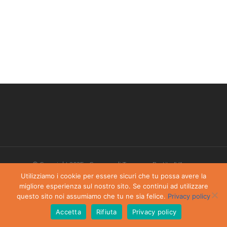
© Copyright 2025 - Comune di Torgnon - Partita IVA:
00405970070
Utilizziamo i cookie per essere sicuri che tu possa avere la
migliore esperienza sul nostro sito. Se continui ad utilizzare
Privacy Policy
-
Dichiarazione di accessibilità
questo sito noi assumiamo che tu ne sia felice.
Privacy policy
Accetta
Rifiuta
Privacy policy