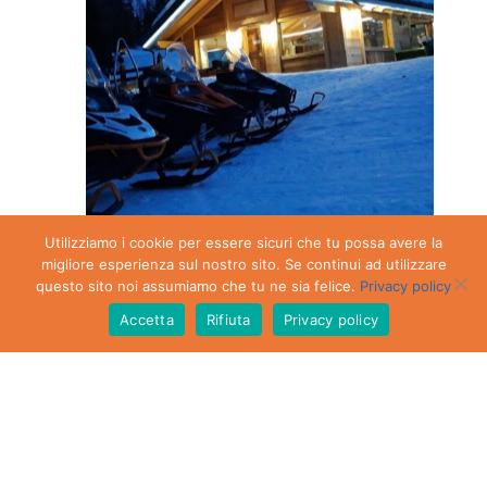
Utilizziamo i cookie per essere sicuri che tu possa avere la
migliore esperienza sul nostro sito. Se continui ad utilizzare
questo sito noi assumiamo che tu ne sia felice.
Privacy policy
Alpe Gorzà
0
Accetta
Rifiuta
Privacy policy