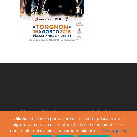
© Copyright 2025 - Comune di Torgnon - Partita IVA:
00405970070
Utilizziamo i cookie per essere sicuri che tu possa avere la
migliore esperienza sul nostro sito. Se continui ad utilizzare
Privacy Policy
-
Dichiarazione di accessibilità
questo sito noi assumiamo che tu ne sia felice.
Privacy policy