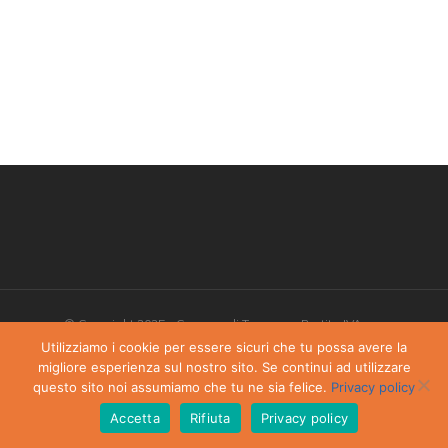
© Copyright 2025 - Comune di Torgnon - Partita IVA:
00405970070
Utilizziamo i cookie per essere sicuri che tu possa avere la
migliore esperienza sul nostro sito. Se continui ad utilizzare
Privacy Policy
-
Dichiarazione di accessibilità
questo sito noi assumiamo che tu ne sia felice.
Privacy policy
Accetta
Rifiuta
Privacy policy