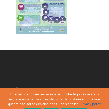
© Copyright 2025 - Comune di Torgnon - Partita IVA:
00405970070
Utilizziamo i cookie per essere sicuri che tu possa avere la
migliore esperienza sul nostro sito. Se continui ad utilizzare
Privacy Policy
-
Dichiarazione di accessibilità
questo sito noi assumiamo che tu ne sia felice.
Privacy policy