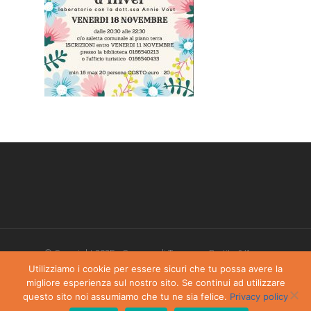
© Copyright 2025 - Comune di Torgnon - Partita IVA:
00405970070
Utilizziamo i cookie per essere sicuri che tu possa avere la
migliore esperienza sul nostro sito. Se continui ad utilizzare
Privacy Policy
-
Dichiarazione di accessibilità
questo sito noi assumiamo che tu ne sia felice.
Privacy policy