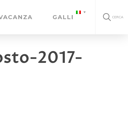
 VACANZA
GALLERIA
CERCA
osto-2017-