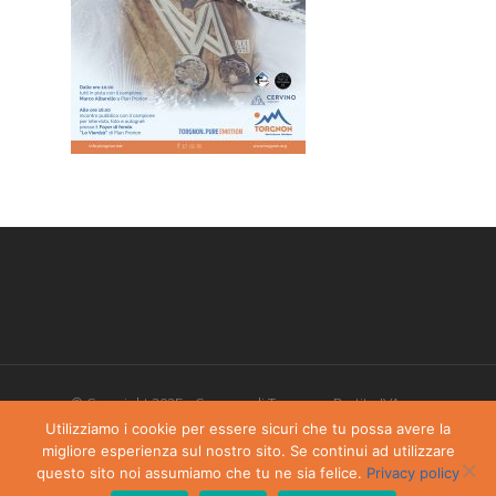
© Copyright 2025 - Comune di Torgnon - Partita IVA:
00405970070
Utilizziamo i cookie per essere sicuri che tu possa avere la
migliore esperienza sul nostro sito. Se continui ad utilizzare
Privacy Policy
-
Dichiarazione di accessibilità
questo sito noi assumiamo che tu ne sia felice.
Privacy policy