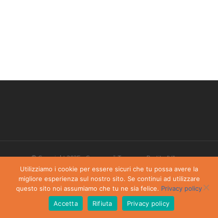
© Copyright 2025 - Comune di Torgnon - Partita IVA:
00405970070
Utilizziamo i cookie per essere sicuri che tu possa avere la
migliore esperienza sul nostro sito. Se continui ad utilizzare
Privacy Policy
-
Dichiarazione di accessibilità
questo sito noi assumiamo che tu ne sia felice.
Privacy policy
Accetta
Rifiuta
Privacy policy