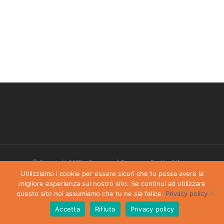
© Copyright 2025 - Comune di Torgnon - Partita IVA:
00405970070
Utilizziamo i cookie per essere sicuri che tu possa avere la
migliore esperienza sul nostro sito. Se continui ad utilizzare
Privacy Policy
-
Dichiarazione di accessibilità
questo sito noi assumiamo che tu ne sia felice.
Privacy policy
Accetta
Rifiuta
Privacy policy