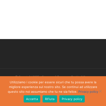
© Copyright 2025 - Comune di Torgnon - Partita IVA:
00405970070
Utilizziamo i cookie per essere sicuri che tu possa avere la
migliore esperienza sul nostro sito. Se continui ad utilizzare
Privacy Policy
-
Dichiarazione di accessibilità
questo sito noi assumiamo che tu ne sia felice.
Privacy policy
Accetta
Rifiuta
Privacy policy