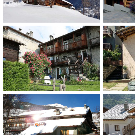
Caprice des Neiges
Chalet
hôtel ****
Maison Engaz
La Lat