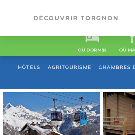
DÉCOUVRIR TORGNON
OÙ DORMIR
OÙ M
HÔTELS
AGRITOURISME
CHAMBRES 