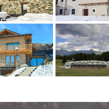
d Resort de
Relais du Villag
ne & Relax
tis
Aire de statio
pour camping-c