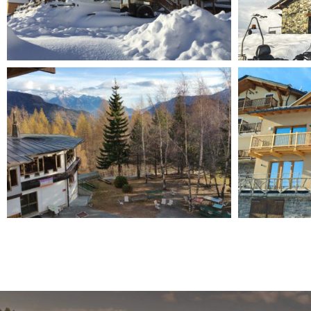
Chez Gorret
Raccar
Montag
Maria Nivis
Myoso