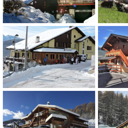
Hotel du Soleil **
Soleil
Maisonnette ***
Le Lier