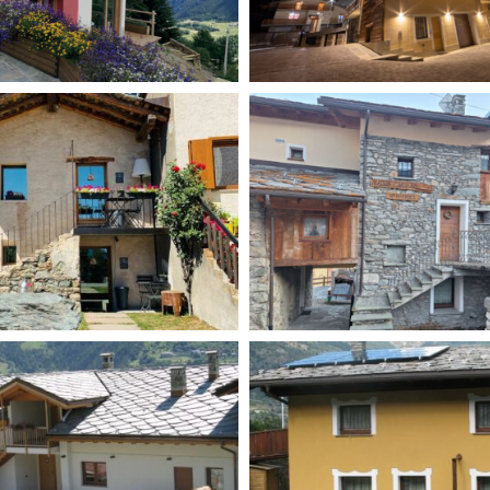
 Furlupciati
Les Rêves des
Montagnards
teria
Meizon