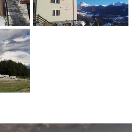
e
Mes Vallées
nnement
ars