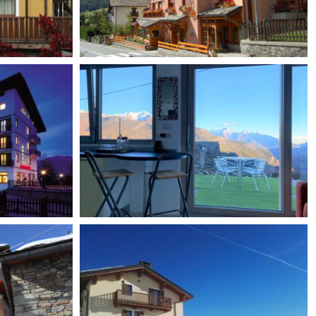
Zerbion ***S
*
B&B Tantané