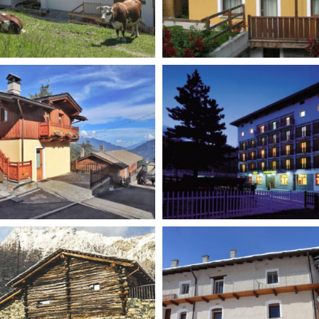
 Levant
Lo Verdzé
re
Panoramique **