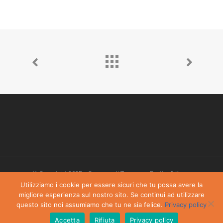
© Copyright 2025 - Comune di Torgnon - Partita IVA:
00405970070
Utilizziamo i cookie per essere sicuri che tu possa avere la
migliore esperienza sul nostro sito. Se continui ad utilizzare
Privacy Policy
-
Dichiarazione di accessibilità
questo sito noi assumiamo che tu ne sia felice.
Privacy policy
Accetta
Rifiuta
Privacy policy