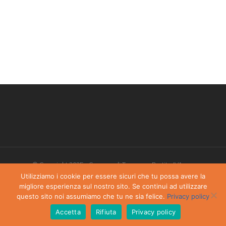
© Copyright 2025 - Comune di Torgnon - Partita IVA:
00405970070
Utilizziamo i cookie per essere sicuri che tu possa avere la
migliore esperienza sul nostro sito. Se continui ad utilizzare
Privacy Policy
-
Dichiarazione di accessibilità
questo sito noi assumiamo che tu ne sia felice.
Privacy policy
Accetta
Rifiuta
Privacy policy