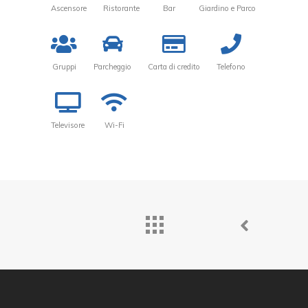
Ascensore
Ristorante
Bar
Giardino e Parco
Gruppi
Parcheggio
Carta di credito
Telefono
Televisore
Wi-Fi