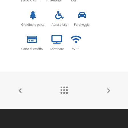
Parco Giochi
Ristorante
Bar
Giardino e parco
Accessibile
Parcheggio
Carta di credito
Televisore
Wi-Fi